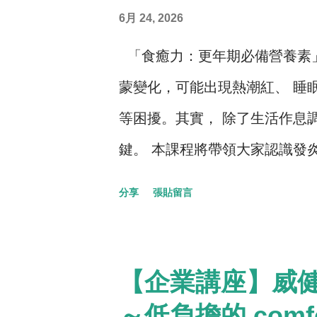
6月 24, 2026
「食癒力：更年期必備營養素」
蒙變化，可能出現熱潮紅、 睡
等困擾。其實， 除了生活作息
鍵。 本課程將帶領大家認識發
的重要營養素，並破解常見飲食
分享
張貼留言
更年期，提升健康與生活品質。
間的關聯 （二）了解更年期必
迷思，掌握更年期飲食注意事項
【企業講座】威
～低負擔的 comf