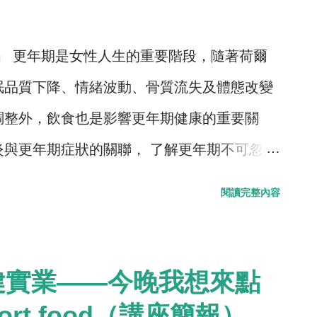
 更年期是女性人生的重要階段，隨著荷爾
眠品質下降、情緒波動、骨質流失及體態改變
調整外，飲食也是影響更年期健康的重要關
炎與更年期症狀的關聯， 了解更年期不可忽視
迷思， 協助女性以正確的飲食策略平穩度過
閱讀完整內容
 （一）認識飲食、慢性發炎與更年期症狀之
備營養素及日常飲食來源 （三）破解常見飲食
與保健原則
健實業——今晚我想來點
ort food（講座簡報）