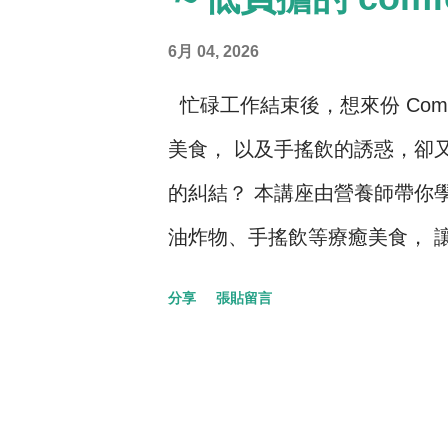
6月 04, 2026
忙碌工作結束後，想來份 Comf
美食， 以及手搖飲的誘惑，卻
的糾結？ 本講座由營養師帶你
油炸物、手搖飲等療癒美食， 
上身。
分享
張貼留言