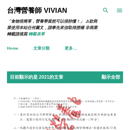
跳到主要內容
台灣營養師 VIVIAN
「食物很簡單，營養學當然可以很秒懂！」 ⚠️欲商
業使用本站任何圖文，請事先來信取得授權 非商業
轉載請填寫
轉載表單
Home
文章分類
更多…
發
目前顯示的是 2021的文章
顯示全部
表
文
章