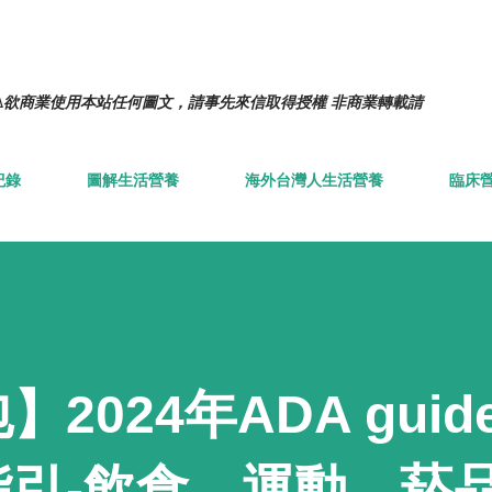
跳到主要內容
️欲商業使用本站任何圖文，請事先來信取得授權 非商業轉載請
紀錄
圖解生活營養
海外台灣人生活營養
臨床
024年ADA guidel
指引-飲食、運動、菸