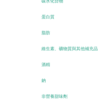
碳水化合物
蛋白質
脂肪
維生素、礦物質與其他補充品
酒精
鈉
非營養甜味劑