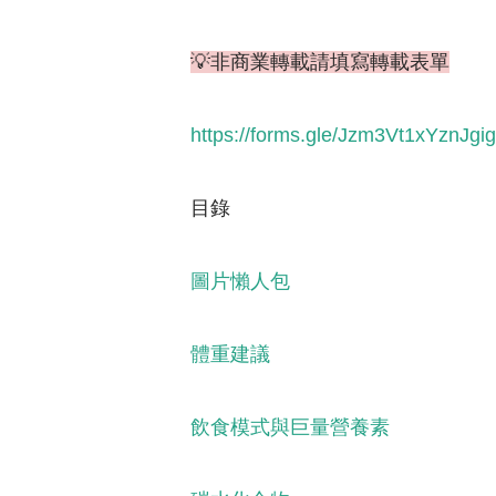
💡非商業轉載請填寫轉載表單
https://forms.gle/Jzm3Vt1xYznJgi
目錄
圖片懶人包
體重建議
飲食模式與巨量營養素