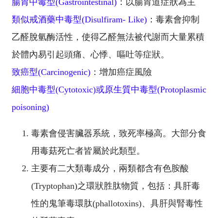
腸胃中毒型(Gastrointestinal)
：以腸胃道症狀為主
類似戒酒藥中毒型(Disulfiram- Like)
：毒素會抑制
乙醛脫氫酶活性，使得乙醛無法被代謝而大量累積
於體內易引起頭痛、心悸、嘔吐等症狀。
致癌型(Carcinogenic)
：增加癌症風險
細胞中毒型(Cytotoxic)或原生質中毒型(Protoplasmic
poisoning)
毒素會侵害臟器系統，致死率極高。大部分食
用毒菇死亡者皆屬於此類型。
主要有二大類毒成分，兩類都含有色胺酸
(Tryptophan)之環狀胜肽物質，包括：具肝毒
性的鬼筆毒環肽(phallotoxins)、具肝與腎毒性