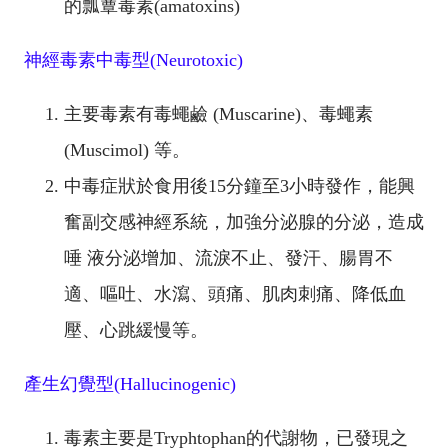
的瓢蕈毒素(amatoxins)
神經毒素中毒型(Neurotoxic)
主要毒素有毒蠅鹼 (Muscarine)、毒蠅素
(Muscimol) 等。
中毒症狀於食用後15分鐘至3小時發作，能興
奮副交感神經系統，加強分泌腺的分泌，造成
唾 液分泌增加、流淚不止、發汗、腸胃不
適、嘔吐、水瀉、頭痛、肌肉刺痛、降低血
壓、心跳緩慢等。
產生幻覺型(Hallucinogenic)
毒素主要是Tryphtophan的代謝物，已發現之