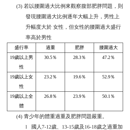
(3)
若以腰圍過大比例來觀察腹部肥胖問題，則
發現腰圍過大比例逐年大幅上升，男性上
升幅度大於 女性，但女性的腰圍過大盛行
率高於男性
盛行率
過重
肥胖
腰圍過大
19
歲以上男
30.5
％
28.3
％
47.2
％
性
19
歲以上女
23.2
％
19.6
％
52.9
％
性
19
歲以上全
26.8
％
23.9
％
50.1
％
體
(4)
青少年的體重過重及肥胖問題嚴重。
l
國人
7-12
歲、
13-15
歲及
16-18
歲之過重加