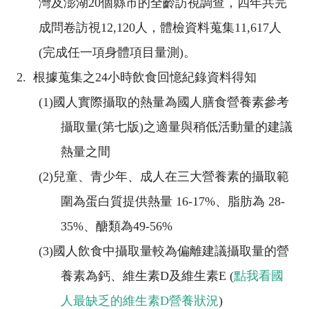
灣及澎湖
20
個縣市的全齡訪視調查，四年共完
成問卷訪視
12,120
人，體檢資料蒐集
11,617
人
(
完成任一項身體項目量測
)
。
2.
根據蒐集之
24
小時飲食回憶紀錄資料得知
(1)
國人實際攝取的熱量為國人膳食營養素參考
攝取量
(
第七版
)
之適量與稍低活動量的建議
熱量之間
(2)
兒童、青少年、成人在三大營養素的攝取範
圍為蛋白質提供熱量
16-17%
、脂肪為
28-
35%
、醣類為
49-56%
(3)
國人飲食中攝取量較為偏離建議攝取量的營
養素為鈣、維生素
D
及維生素
E (
點我看國
人最缺乏的維生素D營養狀況
)