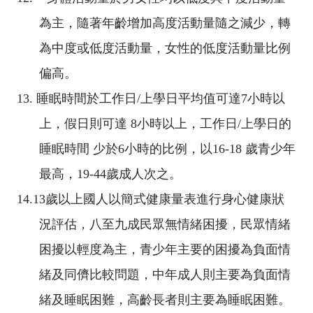
為主，隨著年齡增加高度活動量隨之減少，轉
為中度或低度活動量，女性的低度活動量比例
偏高。
13.
睡眠時間於工作日
/
上學日平均值可達
7
小時以
上，假日則可達
8
小時以上，工作日
/
上學日的
睡眠時間 少於
6
小時的比例，以
16-18
歲青少年
最高，
19-44
歲成人次之。
14.
13
歲以上國人以簡式健康量表進行身心健康狀
況評估，八至九成民眾無情緒困擾，民眾情緒
困擾以輕度為主，青少年主要的困擾為負面情
緒及同儕比較問題，中年成人則主要為負面情
緒及睡眠困難，高齡長者則主要為睡眠困難。