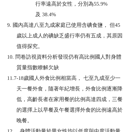
行率遠高於女性，分別為
55.9%
及
38.4%
9.
國內高達八至九成家庭已使用含碘食鹽， 但
45
歲以上成人的碘缺乏盛行率仍有五成，其原因
值得探究。
10.
問卷訪視資料分析發現仍有高比例國人對身體
質量指數瞭解欠缺
11.
7-18
歲國人外食比例相當高， 七至九成至少一
天一餐外食，隨著年紀增長，外食比例逐漸降
低，高齡長者在家用餐的比例高達四成，三餐
的選擇上以早餐及午餐選擇外食的比例遠高於
晚餐。
12.
身體活動量於男女性均以低度與中度活動量