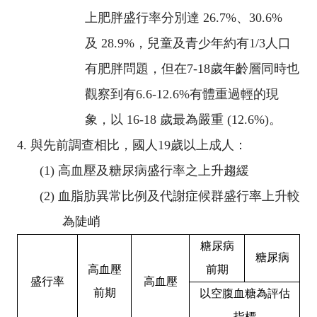
上肥胖盛行率分別達
26.7%
、
30.6%
及
28.9%
，兒童及青少年約有
1/3
人口
有肥胖問題，但在
7-18
歲年齡層同時也
觀察到有
6.6-12.6%
有體重過輕的現
象，以
16-18
歲最為嚴重
(12.6%)
。
4.
與先前調查相比，國人
19
歲以上成人：
(1)
高血壓及糖尿病盛行率之上升趨緩
(2)
血脂肪異常比例及代謝症候群盛行率上升較
為陡峭
糖尿病
糖尿病
高血壓
前期
盛行率
高血壓
前期
以空腹血糖為評估
指標