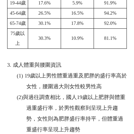
19-44
歲
17.6%
5.9%
91.9%
45-64
歲
26.5%
16.5%
94.2%
65-74
歲
30.1%
17.8%
92.0%
75
歲以
30.3%
10.9%
81.1%
上
3.
成人體重與腰圍資訊
(1)
19
歲以上男性體重過重及肥胖的盛行率高於
女性，腰圍過大則女性較男性高
(2)
與過往調查相比，國人
19
歲以上肥胖與體重
過重盛行率，於男性觀察到呈現上升趨
勢，女性則為肥胖盛行率持平，但體重過
重盛行率呈現上升趨勢