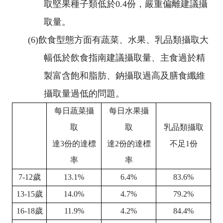
取堅果種子類低於
0.4
份，嚴重偏離建議攝
取量。
(6)
飲食型態方面有蔬菜、水果、乳品類攝取大
幅低於飲食指南建議攝取量、主食過於精
製富含飽和脂肪、鈉攝取過高及膳食纖維
攝取量過低的問題。
每日蔬菜攝
每日水果攝
取
取
乳品類攝取
達
3
份的達標
達
2
份的達標
不足
1
份
率
率
7-12
歲
13.1%
6.4%
83.6%
13-15
歲
14.0%
4.7%
79.2%
16-18
歲
11.9%
4.2%
84.4%