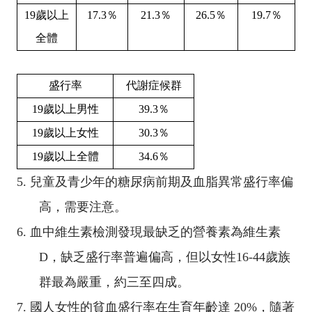
19
歲以上
17.3
％
21.3
％
26.5
％
19.7
％
全體
盛行率
代謝症候群
19
歲以上男性
39.3
％
19
歲以上女性
30.3
％
19
歲以上全體
34.6
％
5.
兒童及青少年的糖尿病前期及血脂異常盛行率偏
高，需要注意。
6.
血
中維生素檢測發現最缺乏的營養素為維生素
D
，缺乏盛行率普遍偏高，但以女性
16-44
歲族
群最為嚴重，約三至四成。
7.
國人女性的貧血盛行率在生育年齡達
20%
，隨著