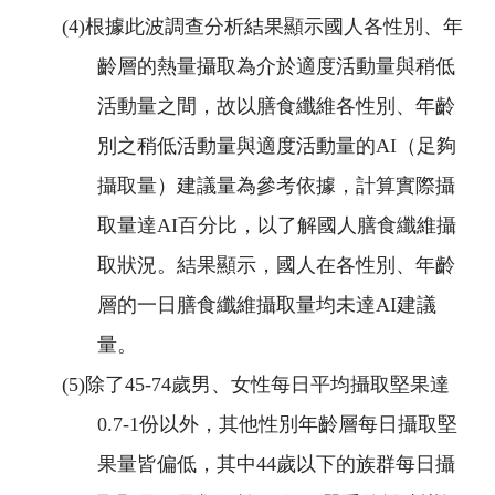
(4)
根據此波調查分析結果顯示國人各性別、年
齡層的熱量攝取為介於適度活動量與稍低
活動量之間，故以膳食纖維各性別、年齡
別之稍低活動量與適度活動量的
AI
（足夠
攝取量）建議量為參考依據，計算實際攝
取量達
AI
百分比，以了解國人膳食纖維攝
取狀況。結果顯示，國人在各性別、年齡
層的一日膳食纖維攝取量均未達
AI
建議
量。
(5)
除了
45-74
歲男、女性每日平均攝取堅果達
0.7-1
份以外，其他性別年齡層每日攝取堅
果量皆偏低，其中
44
歲以下的族群每日攝