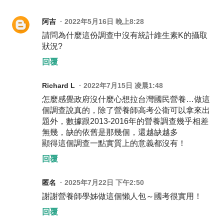
阿吉
2022年5月16日 晚上8:28
請問為什麼這份調查中沒有統計維生素K的攝取
狀況?
回覆
Richard L
2022年7月15日 凌晨1:48
怎麼感覺政府沒什麼心想拉台灣國民營養…做這
個調查說真的，除了營養師高考公衛可以拿來出
題外，數據跟2013-2016年的營養調查幾乎相差
無幾，缺的依舊是那幾個，還越缺越多
顯得這個調查一點實質上的意義都沒有！
回覆
匿名
2025年7月22日 下午2:50
謝謝營養師學姊做這個懶人包～國考很實用！
回覆