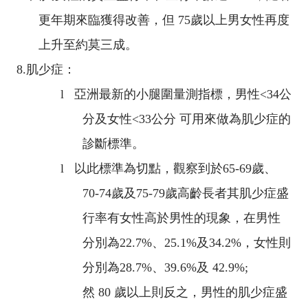
更年期來臨獲得改善，但
75
歲以上男女性再度
上升至約莫三成。
8.
肌少症：
l
亞洲最新的小腿圍量測指標，男性
<34
公
分及女性
<33
公分 可用來做為肌少症的
診斷標準。
l
以此標準為切點，觀察到於
65-69
歲、
70-74
歲及
75-79
歲高齡長者其肌少症盛
行率有女性高於男性的現象，在男性
分別為
22.7%
、
25.1%
及
34.2%
，女性則
分別為
28.7%
、
39.6%
及
42.9%;
然
80
歲以上則反之，男性的肌少症盛