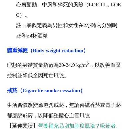
心房顫動、中風和猝死的風險（
LOR III
，
LOE
C
）。
註：暴飲定義為男性和女性在
2
小時內分別喝
≥
5
和
≥
4
杯酒精
體重減輕（
Body weight reduction
）
2
理想的身體質量指數為
20-24.9 kg/m
，以改善血壓
控制並降低全因死亡風險。
戒菸（
Cigarette smoke cessation
）
生活習慣改變應包含戒菸，無論傳統香菸或電子菸
都應該戒菸，以降低整體心血管風險
【延伸閱讀】
營養補充品增加肺癌風險？吸菸者、