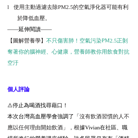
l
使用主動過濾去除
PM2.5
的空氣淨化器可能有利
於降低血壓。
——延伸閱讀——
PM
【圖解營養學】
不只傷害肺！空氣污染
2.5
正剝
奪著你的腦神經、心健康，營養師教你用飲食對抗
空汙
個人評論
⚠️
停止為喝酒找尋藉口！
本次台灣高血壓學會強調了「
沒有飲酒習慣的人不
應以任何理由開始飲酒」，根據
Vivian
在社區、職