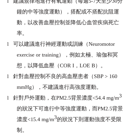
l
建議規律地進行有氧運動（每週
5-7
天至少
30
分
鐘的中等強度運動），搭配或不搭配抗阻運
動，以改善血壓控制並降低心血管疾病死亡
率。
l
可以建議進行神經運動或訓練（
Neuromotor
exercise or training
），例如太極、瑜伽和冥
想，以降低血壓（
COR I
，
LOE B
）。
l
針對血壓控制不良的高血壓患者（
SBP > 160
mmHg
），不建議進行高強度運動。
3
l
針對戶外運動，在
PM2.5
背景濃度
<54.4 mg/m
的狀況下可進行中等強度運動，而
PM2.5
背景
3
濃度
<15.4 mg/m
的狀況下則運動強度不受限
制。