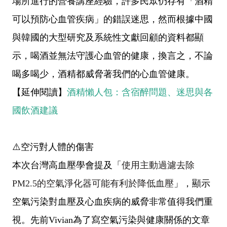
場所進行的營養講座經驗，許多民眾仍存有「酒精
可以預防心血管疾病」的錯誤迷思，然而根據中國
與韓國的大型研究及系統性文獻回顧的資料都顯
示，喝酒並無法守護心血管的健康，換言之，不論
喝多喝少，酒精都威脅著我們的心血管健康。
【延伸閱讀】
酒精懶人包：含宿醉問題、迷思與各
國飲酒建議
⚠️空污對人體的傷害
本次台灣高血壓學會提及「
使用主動過濾去除
PM2.5
的空氣淨化器可能有利於降低血壓
」，顯示
空氣污染對血壓及心血疾病的威脅非常值得我們重
視。先前
Vivian
為了寫空氣污染與健康關係的文章