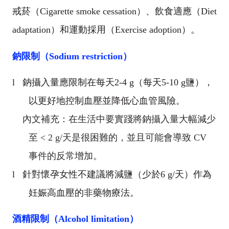
戒菸（
Cigarette smoke cessation
）、飲食適應（
Diet
adaptation
）和運動採用（
Exercise adoption
）。
鈉限制（
Sodium restriction
）
l
鈉攝入量應限制在每天
2-4 g
（每天
5-10 g
鹽），
以更好地控制血壓並降低心血管風險。
內文補充：
在生活中要實踐將鈉攝入量大幅減少
至 < 2 g/天是很困難的，並且可能會導致 CV 
事件的反常增加。
l
針對懷孕女性不建議將減鹽（少於
6 g/
天）作為
妊娠高血壓的非藥物療法。
酒精限制（
Alcohol limitation
）