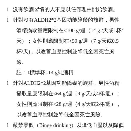
l
沒有飲酒習慣的人不應以任何理由開始飲酒。
l
針對沒有
ALDH2*2
基因功能障礙的族群，男性
酒精攝取量應限制在
<100 g/
週（
14 g /
天或
1
杯
/
天）；女性則應限制在
<50 g/
週（
7 g/
天或
0.5
杯
/
天
)
，以改善血壓控制並降低全因死亡風
險。
註：
1
標準杯
=14 g
純酒精
l
針對
ALDH2*2
基因功能障礙的族群，男性酒精
攝取量應限制在
<64 g/
週（
9 g/
天或
4
杯
/
週）；
女性則應限制在
<28 g/
週（
4 g/
天或
2
杯
/
週），
以改善血壓控制並降低全因死亡風險。
l
嚴禁暴飲（
Binge drinking
）以降低血壓以及降低