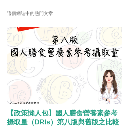
貼
留
這個網誌中的熱門文章
言
【政策懶人包】國人膳食營養素參考
攝取量（DRIs）第八版與舊版之比較