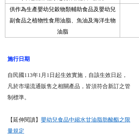
供作為生產嬰幼兒穀物類輔助食品及嬰幼兒
副食品之植物性食用油脂、魚油及海洋生物
油脂
施行日期
自民國
113
年
1
月
1
日起生效實施，自該生效日起，
凡於市場流通販售之相關產品，皆須符合新訂之管
制標準。
【延伸閱讀】
嬰幼兒食品中縮水甘油脂肪酸酯之限
量規定