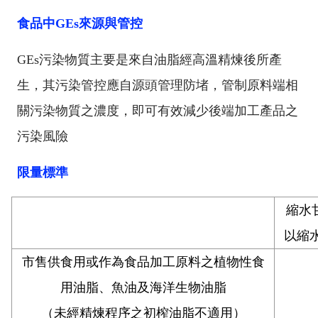
食品中
GEs
來源與管控
GEs
污染物質主要是來自油脂經高溫精煉後所產
生，其污染管控應自源頭管理防堵，管制原料端相
關污染物質之濃度，即可有效減少後端加工產品之
污染風險
限量標準
縮水
以縮
市售供食用或作為食品加工原料之植物性食
用油脂、魚油及海洋生物油脂
（未經精煉程序之初榨油脂不適用）