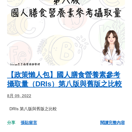
【政策懶人包】國人膳食營養素參考
攝取量（DRIs）第八版與舊版之比較
8月 09, 2022
DRIs 第八版與舊版之比較
分享
張貼留言
閱讀完整內容