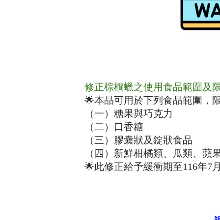
修正棕櫚蠟之使用食品範圍及
🌟本品可用於下列食品範圍，
（一）糖果與巧克力
（二）口香糖
（三）膠囊狀及錠狀食品
（四）新鮮柑橘類、瓜類、蘋
🌟
此修正給予緩衝期至
116
年
7