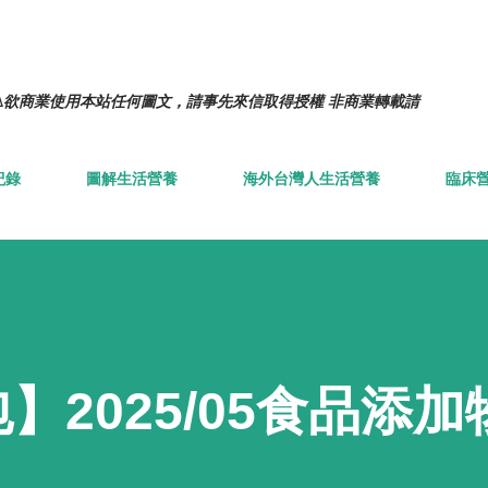
跳到主要內容
️欲商業使用本站任何圖文，請事先來信取得授權 非商業轉載請
紀錄
圖解生活營養
海外台灣人生活營養
臨床
】2025/05食品添