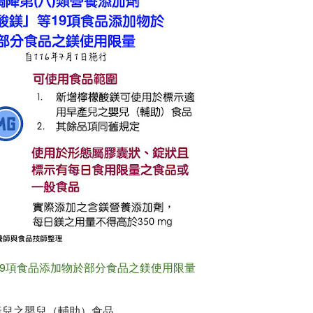
等19項食品添加物於部分食品之鎂使用限量
早產兒之嬰兒（輔助）食品