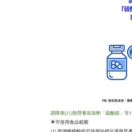
調降第(八)類營養添加劑「硫酸鎂」
🌟可使用食品範圍
(1) 新增檸檬酸鎂可使用於標示適用