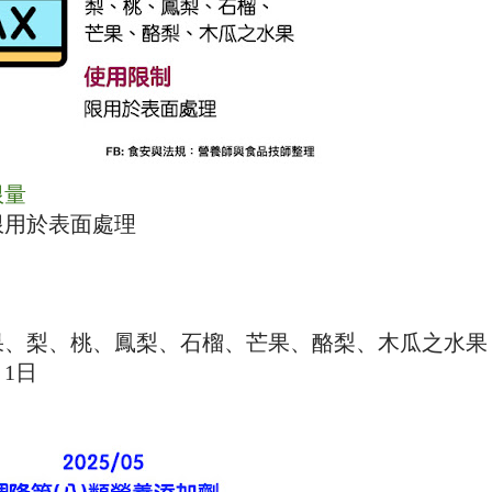
限量
限用於表面處理
果、梨、桃、鳳梨、石榴、芒果、酪梨、木瓜之水果
月
1
日