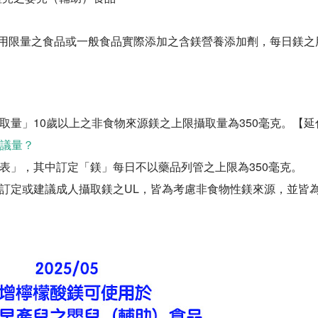
用限量之食品或一般食品實際添加之含鎂營養添加劑，每日鎂之
攝取量」10歲以上之非食物來源鎂之上限攝取量為350毫克。【延
建議量？
準表」，其中訂定「鎂」每日不以藥品列管之上限為350毫克。
本訂定或建議成人攝取鎂之UL，皆為考慮非食物性鎂來源，並皆