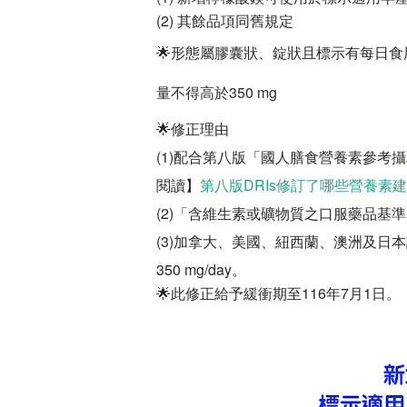
(2)
其餘品項同舊規定
🌟
形態屬膠囊狀、錠狀且標示有每日食
350 mg
量不得高於
🌟修正理由
(1)配合第八版「國人膳食營養素參考
閱讀】
第八版DRIs修訂了哪些營養素
(2)「含維生素或礦物質之口服藥品基
(3)加拿大、美國、紐西蘭、澳洲及日
350 mg/day。
116
7
1
🌟
此修正給予緩衝期至
年
月
日。