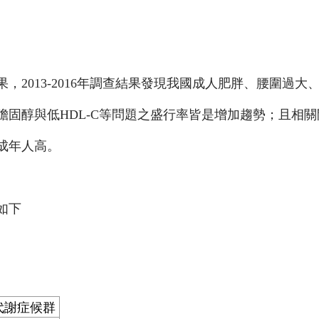
2013-2016年調查結果發現我國成人肥胖、腰圍過大
固醇與低HDL-C等問題之盛行率皆是增加趨勢；且相關
成年人高。
如下
代謝症候群