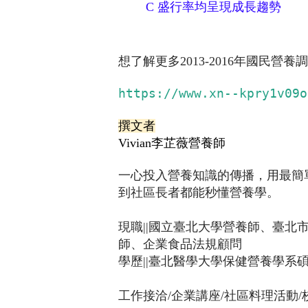
C
盛行率均呈現成長趨勢
想了解更多2013-2016年國民營養
https://www.xn--kpry1v09o
撰文者
Vivian李芷薇營養師
一心投入營養知識的傳播，用最簡
到社區長者都能秒懂營養學。
現職||國立臺北大學營養師、臺
師、企業食品法規顧問
學歷||臺北醫學大學保健營養學系
工作接洽/企業講座/社區料理活動/