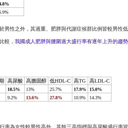
4.8%
5.9%
於男性之外，其過重、肥胖與代謝症候群比例皆較男性低
比較，
我國成人
肥胖與腰圍過大盛行率有逐年上升的趨勢
期
高尿酸
高膽固醇
低
HDL-C
高
TG
高
LDL-C
18.5%
13%
25.7%
17.9%
15.0%
9.2%
13.6%
27.8%
10.9%
14.3%
之盛行率為女性較男性高外，其餘三高指標與高尿酸盛行率