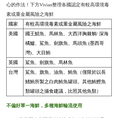
心的作法！下方
Vivian
整理各國認定有較高環境毒
素或重金屬風險之海鮮
國家
有較高環境毒素或重金屬風險之海鮮
美國
國王鯖魚、馬林魚、大西洋胸棘鯛
/
深海
橘鱸、鯊魚、劍旗魚、馬頭魚
(
墨西哥
灣
)
、大目鮪
英國
鯊魚、劍旗魚、馬林魚
台灣
鯊魚、旗魚、油魚、鮪魚（僅限於以長
鰭鮪所製之白肉鮪魚罐頭。其他鮪鰹魚
類罐頭之攝食建議，比照其他魚類）
不偏好單一海鮮，多種海鮮輪流使用