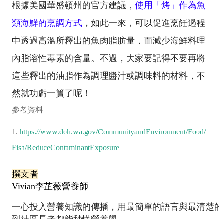
根據美國華盛頓州的官方建議，
使用「烤」作為魚
類海鮮的烹調方式
，如此一來，可以促進烹飪過程
中透過高溫所釋出的魚肉脂肪量，而減少海鮮料理
內脂溶性毒素的含量。不過，大家要記得不要再將
這些釋出的油脂作為調理醬汁或調味料的材料，不
然就功虧一簣了呢！
參考資料
1.
https://www.doh.wa.gov/CommunityandEnvironment/Food/
Fish/ReduceContaminantExposure
撰文者
Vivian李芷薇營養師
一心投入營養知識的傳播，用最簡單的語言與最清楚
到社區長者都能秒懂營養學。