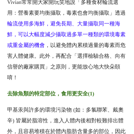
Vivian
常常開大家開玩笑地說「多種食材輪流選
用：營養素要均衡攝取，毒素也會均衡攝取」透過
輪流使用多海鮮，避免長期、大量攝取同一種海
鮮，可以大幅度減少攝取過多單一種類的環境毒素
或重金屬的機會
，以避免體內累積過量的毒素而危
害人體健康。此外，再配合「選擇檢驗合格、向有
信譽的廠家購買」之原則，更能放心地大快朵頤
唷！
去除魚類的特定部位，食用更安全
(1)
甲基汞與許多的環境污染物
(
如：多氯聯苯、戴奧
辛
)
皆屬於脂溶性，進入人體內後相對較難排出體
外，且容易堆積在於體內脂肪含量多的部位，因此