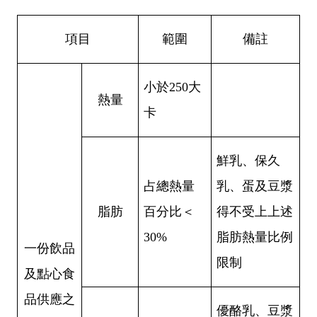
項目
範圍
備註
小於
250
大
熱量
卡
鮮乳、保久
占總熱量
乳、蛋及豆漿
脂肪
百分比＜
得不受上上述
30%
脂肪熱量比例
一份飲品
限制
及點心食
品供應之
優酪乳、豆漿