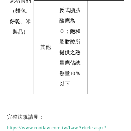
烘培食品
反式脂肪
（麵包、
酸
應為
餅乾、米
０；飽和
製品）
脂肪酸所
其他
提供之熱
量應佔總
熱量10％
以下
完整法規請見：
https://www.rootlaw.com.tw/LawArticle.aspx?