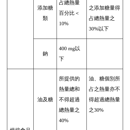
占總熱量
添加糖
之添加糖量得
百分比＜
類
占總熱量之
10%
30%
以下
400 mg
以
鈉
下
所提供的
油、糖個別所
熱量總和
占之熱量亦不
油及糖
不得超過
得超過總熱量
總熱量之
之
30%
40%