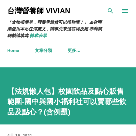
跳到主要內容
台灣營養師 VIVIAN
「食物很簡單，營養學當然可以很秒懂！」 ⚠️欲商
業使用本站任何圖文，請事先來信取得授權 非商業
轉載請填寫
轉載表單
Home
文章分類
更多…
【法規懶人包】校園飲品及點心販售
範圍-國中與國小福利社可以賣哪些飲
品及點心？(含例題)
4月 15, 2021