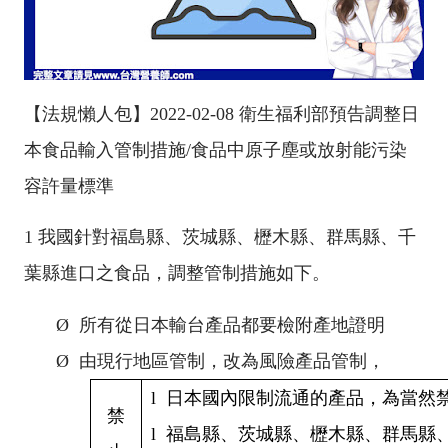
【法規懶人包】2022-02-08 衛生福利部預告調整日
本食品輸入管制措施/食品中原子塵或放射能污染
容許量標準
1
我國針對福島縣、茨城縣、櫪木縣、群馬縣、千
葉縣進口之食品，調整管制措施如下。
Ø
所有從日本輸台產品都要檢附產地證明
Ø
由現行地區管制，改為風險產品管制，
l
日本國內限制流通的產品，為當然
禁
l
福島縣、茨城縣、櫪木縣、群馬縣