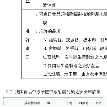
止
漉油菜
l
可進口食品須檢附輻射檢驗與產地
驗
准
l
准許的品項
許
A.
福島縣、茨城縣、櫪木縣、群
進
B.
宮城縣、岩手縣、山梨縣、靜
口
C.
宮城縣、岩手縣生產製造之水
D.
靜岡縣生產製造之茶類產品
E.
宮城縣、埼玉縣、東京都生產
2
2.
我國食品中原子塵或放射能污染之安全容許量