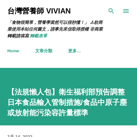
跳到主要內容
台灣營養師 VIVIAN
「食物很簡單，營養學當然可以很秒懂！」 ⚠️欲商
業使用本站任何圖文，請事先來信取得授權 非商業
轉載請填寫
轉載表單
Home
文章分類
更多…
【法規懶人包】衛生福利部預告調整
日本食品輸入管制措施/食品中原子塵
或放射能污染容許量標準
2月 14, 2022