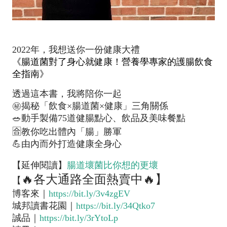
2022年，我想送你一份健康大禮
《腸道菌對了身心就健康！營養學專家的護腸飲食
全指南》
透過這本書，我將陪你一起
㊙️揭秘「飲食×腸道菌×健康」三角關係
🥗動手製備75道健腸點心、飲品及美味餐點
🈴️教你吃出體內「腸」勝軍
💪由內而外打造健康全身心
【延伸閱讀】
腸道壞菌比你想的更壞
🔥各大通路全面熱賣中🔥
】
【
博客來｜
https://bit.ly/3v4zgEV
城邦讀書花園｜
https://bit.ly/34Qtko7
誠品｜
https://bit.ly/3rYtoLp