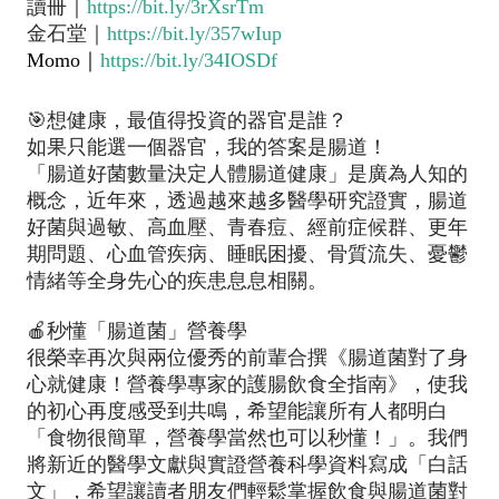
讀冊｜
https://bit.ly/3rXsrTm
金石堂｜
https://bit.ly/357wIup
Momo
｜
https://bit.ly/34IOSDf
🎯想健康，最值得投資的器官是誰？
如果只能選一個器官，我的答案是腸道！
「腸道好菌數量決定人體腸道健康」是廣為人知的
概念，近年來，透過越來越多醫學研究證實，腸道
好菌與過敏、高血壓、青春痘、經前症候群、更年
期問題、心血管疾病、睡眠困擾、骨質流失、憂鬱
情緒等全身先心的疾患息息相關。
🍎秒懂「腸道菌」營養學
很榮幸再次與兩位優秀的前輩合撰《腸道菌對了身
心就健康！營養學專家的護腸飲食全指南》，使我
的初心再度感受到共鳴，希望能讓所有人都明白
「食物很簡單，營養學當然也可以秒懂！」。我們
將新近的醫學文獻與實證營養科學資料寫成「白話
文」，希望讓讀者朋友們輕鬆掌握飲食與腸道菌對