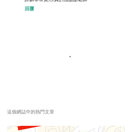
回覆
張
貼
留
這個網誌中的熱門文章
言